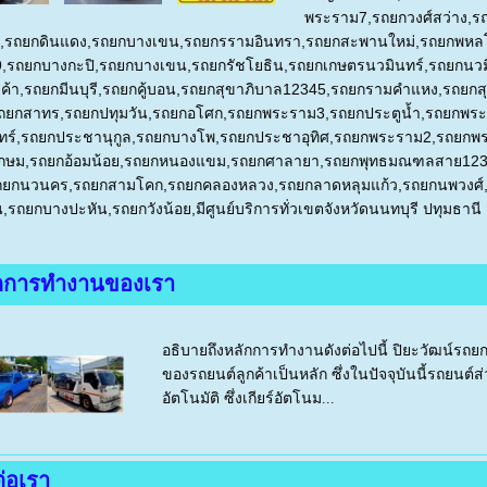
พระราม
7,
รถยกวงศ์สว่าง
,
ร
ง
,รถยกดินแดง,
รถยกบางเขน
,
รถยกรรามอินทรา
,
รถยกสะพานใหม่
,
รถยกพหล
9,รถยกบางกะปิ,รถยกบางเขน,รถยกรัชโยธิน,รถยกเกษตรนวมินทร์,รถยกนวม
้า,รถยกมีนบุรี,รถยกคู้บอน,รถยกสุขาภิบาล12345,รถยกรามคำแหง,รถยกสุ
,รถยกสาทร,รถยกปทุมวัน,รถยกอโศก,รถยกพระราม3,รถยกประตูน้ำ,รถยกพ
นทร์,รถยกประชานุกูล,รถยกบางโพ,รถยกประชาอุทิศ,รถยกพระราม2,รถย
กษม,รถยกอ้อมน้อย,รถยกหนองแขม,รถยกศาลายา,รถยกพุทธมณฑลสาย123
ถยกนวนคร
,
รถยกสามโคก
,
รถยกคลองหลวง
,
รถยกลาดหลุมแก้ว
,
รถยกนพวงศ์
,รถยกบางปะหัน,รถยกวังน้อย,มีศูนย์
บริการทั่วเขตจังหวัดนนทบุรี ปทุมธา
กการทำงานของเรา
อธิบายถึงหลักการทำงานดังต่อไปนี้ ปิยะวัฒน์รถ
ของรถยนต์ลูกค้าเป็นหลัก ซึ่งในปัจจุบันนี้รถยนต์
อัตโนมัติ ซึ่งเกียร์อัตโนม...
ต่อเรา