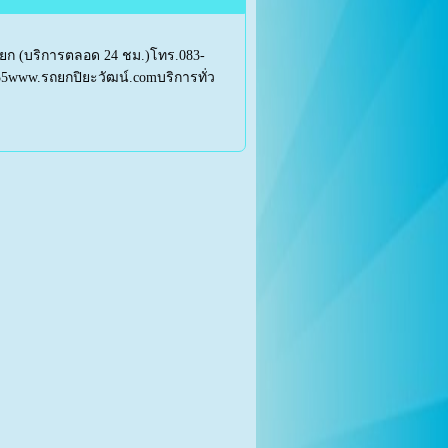
รถยก (บริการตลอด 24 ชม.)โทร.083-
55www.รถยกปิยะวัฒน์.comบริการทั่ว