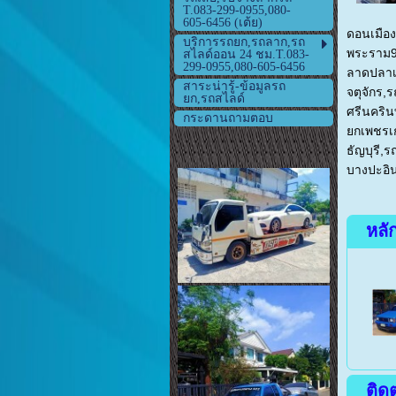
T.083-299-0955,080-
605-6456 (เต้ย)
ดอนเมือ
บริการรถยก,รถลาก,รถ
พระราม
สไลด์ออน 24 ชม.T.083-
299-0955,080-605-6456
ลาดปลาเค
สาระน่ารู้-ข้อมูลรถ
จตุจักร
ยก,รถสไลด์
ศรีนคริ
กระดานถามตอบ
ยกเพชรเ
ธัญบุรี
,
ร
บางปะอิน
หลั
ติด