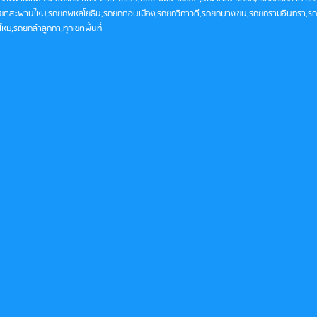
เขตสะพานใหม่,รถยกพหลโยธิน,รถยกดอนเมือง,รถยกวิภาวดี,รถยกบางเขน,รถยกรามอินทรา,ร
หม,รถยกลำลูกกา,ทุกเขตพื้นที่