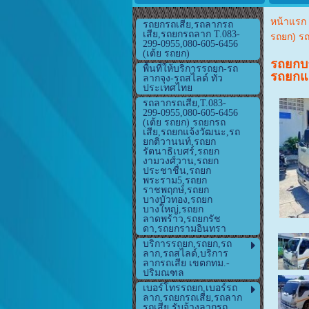
หน้าแรก
รถยกรถเสีย,รถลากรถ
เสีย,รถยกรถลาก T.083-
รถยก) รถ
299-0955,080-605-6456
(เต้ย รถยก)
รถยกบา
พื้นที่ให้บริการรถยก-รถ
รถยกแถ
ลากจุง-รถสไลด์ ทั่ว
ประเทศไทย
รถลากรถเสีย,T.083-
299-0955,080-605-6456
(เต้ย รถยก) รถยกรถ
เสีย,รถยกแจ้งวัฒนะ,รถ
ยกติวานนท์,รถยก
รัตนาธิเบศร์,รถยก
งามวงศ์วาน,รถยก
ประชาชื่น,รถยก
พระราม5,รถยก
ราชพฤกษ์,รถยก
บางบัวทอง,รถยก
บางใหญ่,รถยก
ลาดพร้าว,รถยกรัช
ดา,รถยกรามอินทรา
บริการรถยก,รถยก,รถ
ลาก,รถสไลด์,บริการ
ลากรถเสีย เขตกทม.-
ปริมณฑล
เบอร์โทรรถยก,เบอร์รถ
ลาก,รถยกรถเสีย,รถลาก
รถเสีย,รับจ้างลากรถ