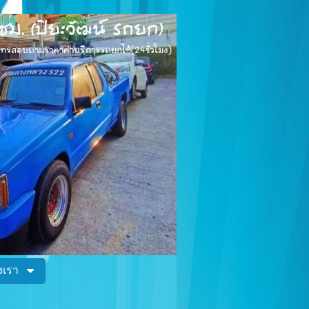
ม. (ปิยะวัฒน์ รถยก)
อโทรสอบถามราคาค่าบริการรถยกได้(24ชั่วโมง)
เรา