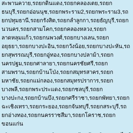
สะพานควาย,รถยกดินแดง,รถยกคลองเตย,รถยก
ธนบุรี,รถยกอ่อนนุช,รถยกพระราม2,รถยกพระราม3,รถ
ยกปทุมธานี,รถยกรังสิต,รถยกลำลูกกา,รถยธัญบุรี,รถยก
นวนคร,
รถยกสามโคก,รถยกคลองหลวง,รถยก
ลาดหลุมแก้ว,รถยกนพวงศ์,รถยกบางเลน,
รถยก
อยุธยา,รถยกบางปะอิน,รถยกวังน้อย,รถยกบางปะหัน,รถ
ยกสุพรรณบุรี,รถยกอู่ทอง,รถยกบางปลาม้า,รถยก
นครปฐม,รถยกศาลายา,รถยกนครชัยศรี,รถยก
สามพราน,รถยกบ้านโป่ง,รถยกสมุทรสาคร,รถยก
มหาชัย,รถยกแม่กลอง,รถยกสมุทรปราการ,รถยก
บางพลี,รถยกพระประแดง,รถยกชลบุรี,รถยก
บางปะกง,รถยกบ้านบึง,รถยกศรีราชา,รถยกพัทยา,รถยก
ฉะเชิงเทรา,รถยกระยอง,รถยกจันทบุรี,รถยกสระบุรี,รถ
ยกอ่างทอง,รถยกนครราชสีมา,รถยกโคราช,รถยก
ขอนแก่น