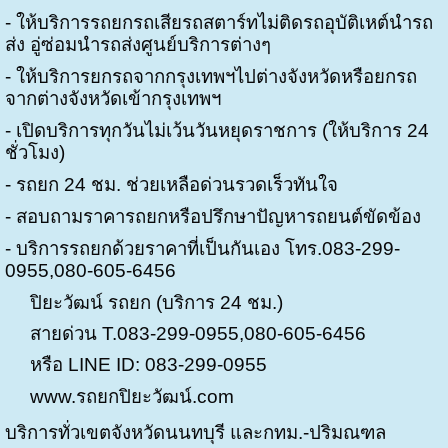
- ให้บริการรถยก
รถเสีย
รถสตาร์ทไม่ติด
รถอุบัติเหต์
นำรถ
ส่ง อู่ซ่อม
นำรถส่งศูนย์บริการต่างๆ
- ให้บริการยกรถจากกรุงเทพฯ
ไปต่างจังหวัด
หรือ
ยกรถ
จากต่างจังหวัด
เข้ากรุงเทพฯ
- เปิดบริการทุกวัน
ไม่เว้นวันหยุดราชการ
(
ให้บริการ
24
ชั่วโมง)
- รถยก
24
ชม
.
ช่วยเหลือด่วน
รวดเร็วทันใจ
- สอบถามราคารถยก
หรือปรึกษาปัญหารถยนต์ขัดข้อง
- บริการรถยก
ด้วยราคาที่เป็นกันเอง
โทร
.083-299-
0955,080-605-6456
ปิยะวัฒน์ รถยก (บริการ
24
ชม.)
สายด่วน T.083-299-0955,080-605-6456
หรือ
LINE ID: 083-299-0955
www.
รถยกปิยะวัฒน์.
com
บริการทั่วเขตจังหวัดนนทบุรี และกทม.-ปริมณฑล